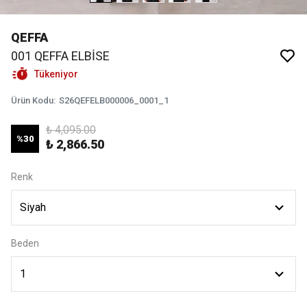
QEFFA
001 QEFFA ELBİSE
Tükeniyor
Ürün Kodu
:
S26QEFELB000006_0001_1
₺ 4,095.00
%
30
₺ 2,866.50
Renk
Beden