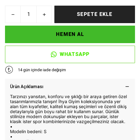
SEPETE EKLE
HEMEN AL
WHATSAPP
14 gün içinde iade değişim
Ürün Açıklaması
Tarzınızı yansıtan, konforu ve şıklığı bir araya getiren özel
tasarımlarımızla tanışın! İhya Giyim koleksiyonunda yer
alan tüm kıyafetler, kaliteli kumaş seçimleri ve özenli dikiş
detaylarıyla gün boyu rahat bir kullanım sunar. Günlük
stilinize modern dokunuşlar ekleyen bu parçalar, ister
klasik ister spor kombinlerinizde vazgeçilmeziniz olacak.
•
Modelin bedeni: S
•