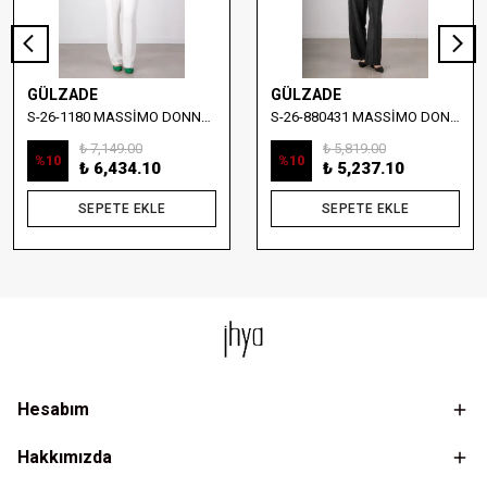
GÜLZADE
GÜLZADE
S-26-1180 MASSİMO DONNA NAKIŞ DETAYLI DENİM YELEK
S-26-880431 MASSİMO DONNA TAŞ İŞLEMELİ YELEKLİ BLUZ
₺ 7,149.00
₺ 5,819.00
%
10
%
10
₺ 6,434.10
₺ 5,237.10
SEPETE EKLE
SEPETE EKLE
Hesabım
Hakkımızda