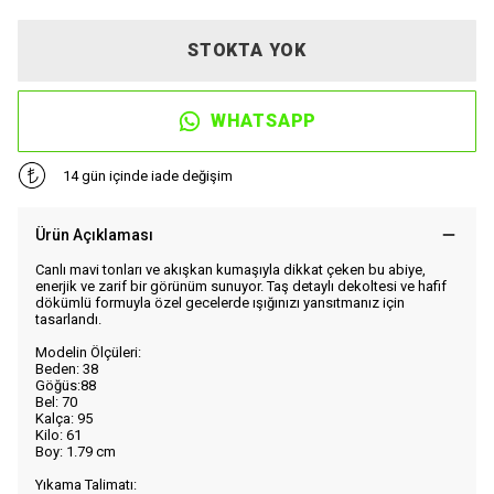
STOKTA YOK
WHATSAPP
14 gün içinde iade değişim
Ürün Açıklaması
Canlı mavi tonları ve akışkan kumaşıyla dikkat çeken bu abiye,
enerjik ve zarif bir görünüm sunuyor. Taş detaylı dekoltesi ve hafif
dökümlü formuyla özel gecelerde ışığınızı yansıtmanız için
tasarlandı.
Modelin Ölçüleri:
Beden: 38
Göğüs:88
Bel: 70
Kalça: 95
Kilo: 61
Boy: 1.79 cm
Yıkama Talimatı: