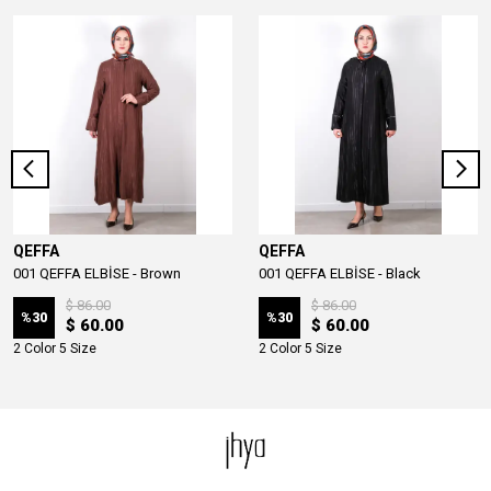
QEFFA
QEFFA
001 QEFFA ELBİSE - Brown
001 QEFFA ELBİSE - Black
$ 86.00
$ 86.00
%
30
%
30
$ 60.00
$ 60.00
2 Color 5 Size
2 Color 5 Size