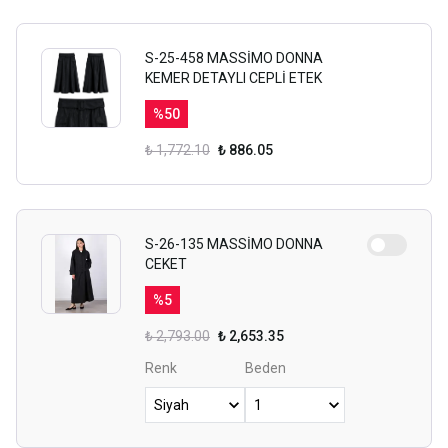
S-25-458 MASSİMO DONNA
KEMER DETAYLI CEPLİ ETEK
%
50
₺ 1,772.10
₺ 886.05
S-26-135 MASSİMO DONNA
CEKET
%
5
₺ 2,793.00
₺ 2,653.35
Renk
Beden