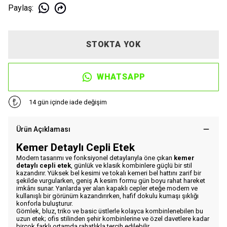
Paylaş
:
STOKTA YOK
WHATSAPP
14 gün içinde iade değişim
Ürün Açıklaması
Kemer Detaylı Cepli Etek
Modern tasarımı ve fonksiyonel detaylarıyla öne çıkan
kemer
detaylı cepli etek
, günlük ve klasik kombinlere güçlü bir stil
kazandırır. Yüksek bel kesimi ve tokalı kemeri bel hattını zarif bir
şekilde vurgularken, geniş A kesim formu gün boyu rahat hareket
imkânı sunar. Yanlarda yer alan kapaklı cepler eteğe modern ve
kullanışlı bir görünüm kazandırırken, hafif dokulu kumaşı şıklığı
konforla buluşturur.
Gömlek, bluz, triko ve basic üstlerle kolayca kombinlenebilen bu
uzun etek; ofis stilinden şehir kombinlerine ve özel davetlere kadar
birçok farklı ortamda rahatlıkla tercih edilebilir.