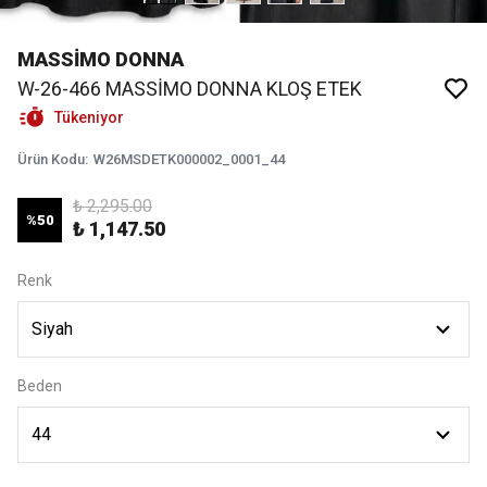
MASSİMO DONNA
W-26-466 MASSİMO DONNA KLOŞ ETEK
Tükeniyor
Ürün Kodu
:
W26MSDETK000002_0001_44
₺ 2,295.00
%
50
₺ 1,147.50
Renk
Beden