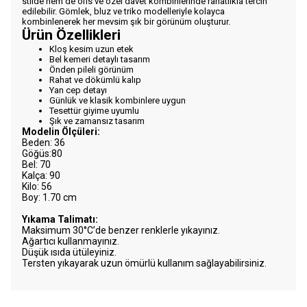
stilde hem de ofis ve özel davet kombinlerinde rahatlıkla tercih
edilebilir. Gömlek, bluz ve triko modelleriyle kolayca
kombinlenerek her mevsim şık bir görünüm oluşturur.
Ürün Özellikleri
Kloş kesim uzun etek
Bel kemeri detaylı tasarım
Önden pileli görünüm
Rahat ve dökümlü kalıp
Yan cep detayı
Günlük ve klasik kombinlere uygun
Tesettür giyime uyumlu
Şık ve zamansız tasarım
Modelin Ölçüleri:
Beden: 36
Göğüs:80
Bel: 70
Kalça: 90
Kilo: 56
Boy: 1.70 cm
Yıkama Talimatı:
Maksimum 30°C’de benzer renklerle yıkayınız.
Ağartıcı kullanmayınız.
Düşük ısıda ütüleyiniz.
Tersten yıkayarak uzun ömürlü kullanım sağlayabilirsiniz.