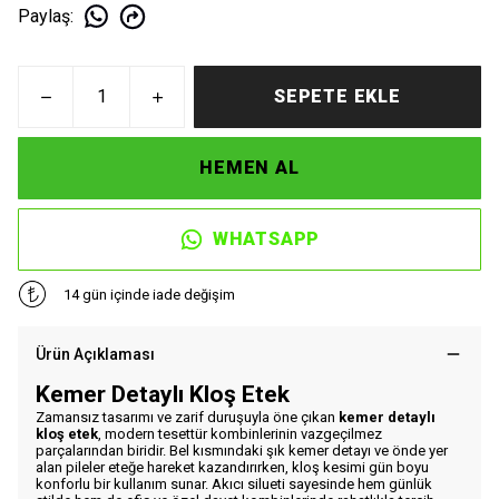
Paylaş
:
SEPETE EKLE
HEMEN AL
WHATSAPP
14 gün içinde iade değişim
Ürün Açıklaması
Kemer Detaylı Kloş Etek
Zamansız tasarımı ve zarif duruşuyla öne çıkan
kemer detaylı
kloş etek
, modern tesettür kombinlerinin vazgeçilmez
parçalarından biridir. Bel kısmındaki şık kemer detayı ve önde yer
alan pileler eteğe hareket kazandırırken, kloş kesimi gün boyu
konforlu bir kullanım sunar. Akıcı silueti sayesinde hem günlük