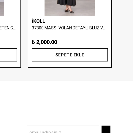
İKOLL
İKO
34783 MASSİ YELEK DETAYLI KETEN GÖRÜNÜMLÜ TAKIM
37300 MASSİ VOLAN DETAYLI BLUZ VE ETEK TAKIM
₺ 2,000.00
₺ 2,
SEPETE EKLE