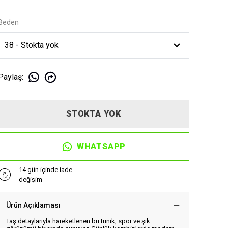
Beden
Paylaş
:
STOKTA YOK
WHATSAPP
14 gün içinde iade
değişim
Ürün Açıklaması
Taş detaylarıyla hareketlenen bu tunik, spor ve şık