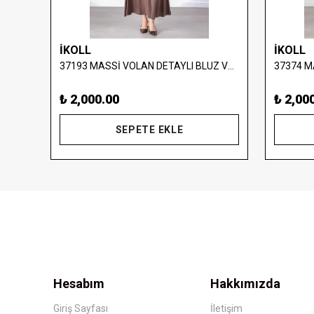
İKOLL
İKOLL
S-26-88036 MASSİMO DONNA PUL İŞLEMELİ TAKIM
37193 MASSİ VOLAN DETAYLI BLUZ VE ETEK TAKIM
₺ 2,000.00
₺ 2,00
SEPETE EKLE
Hesabım
Hakkımızda
Giriş Sayfası
İletişim