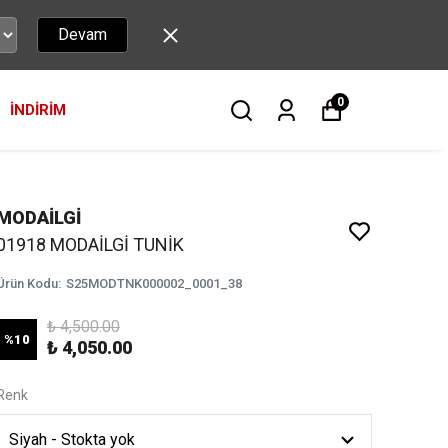
Devam
0
İNDİRİM
MODAİLGİ
01918 MODAİLGİ TUNİK
Ürün Kodu
:
S25MODTNK000002_0001_38
₺ 4,500.00
%
10
₺ 4,050.00
Renk