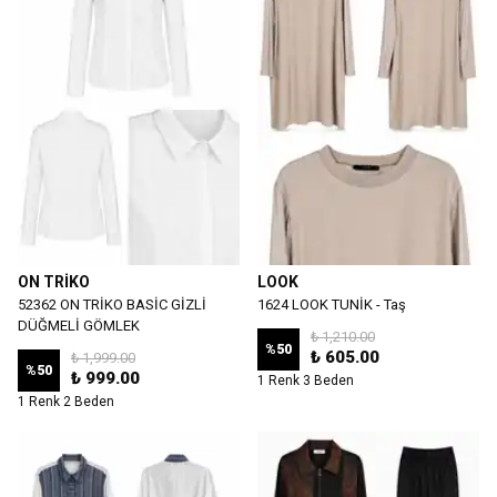
ON TRİKO
LOOK
52362 ON TRİKO BASİC GİZLİ
1624 LOOK TUNİK - Taş
DÜĞMELİ GÖMLEK
₺ 1,210.00
%
50
₺ 605.00
₺ 1,999.00
%
50
₺ 999.00
1 Renk 3 Beden
1 Renk 2 Beden