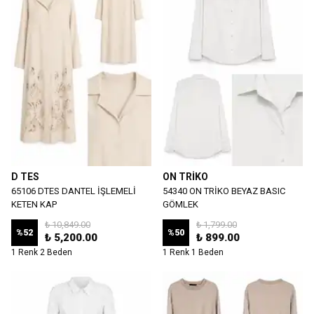
D TES
ON TRİKO
65106 DTES DANTEL İŞLEMELİ
54340 ON TRİKO BEYAZ BASIC
KETEN KAP
GÖMLEK
₺ 10,849.00
₺ 1,799.00
%
52
%
50
₺ 5,200.00
₺ 899.00
1 Renk 2 Beden
1 Renk 1 Beden