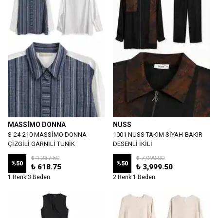
MASSİMO DONNA
NUSS
S-24-210 MASSİMO DONNA
1001 NUSS TAKIM SİYAH-BAKIR
ÇİZGİLİ GARNİLİ TUNİK
DESENLİ İKİLİ
₺ 1,237.50
₺ 7,999.00
%
50
%
50
₺ 618.75
₺ 3,999.50
1 Renk 3 Beden
2 Renk 1 Beden