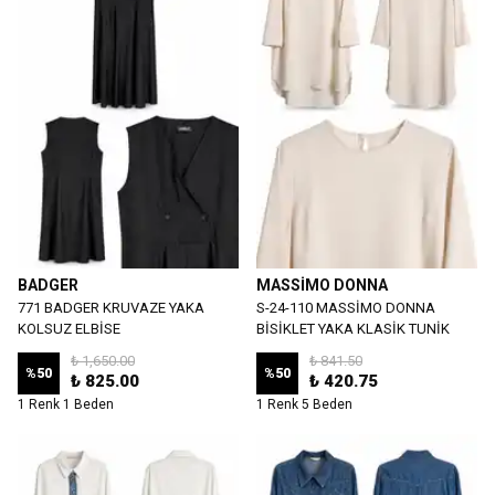
BADGER
MASSİMO DONNA
771 BADGER KRUVAZE YAKA
S-24-110 MASSİMO DONNA
KOLSUZ ELBİSE
BİSİKLET YAKA KLASİK TUNİK
₺ 1,650.00
₺ 841.50
%
50
%
50
₺ 825.00
₺ 420.75
1 Renk 1 Beden
1 Renk 5 Beden