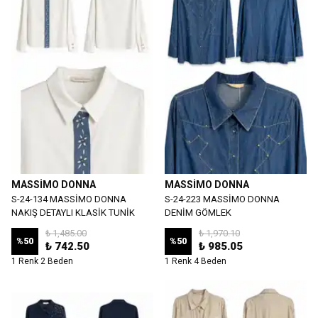
MASSİMO DONNA
MASSİMO DONNA
S-24-134 MASSİMO DONNA
S-24-223 MASSİMO DONNA
NAKIŞ DETAYLI KLASİK TUNİK
DENİM GÖMLEK
₺ 1,485.00
₺ 1,970.10
%
50
%
50
₺ 742.50
₺ 985.05
1 Renk 2 Beden
1 Renk 4 Beden