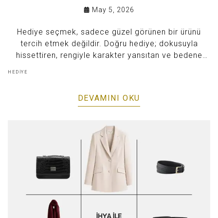
May 5, 2026
Hediye seçmek, sadece güzel görünen bir ürünü
tercih etmek değildir. Doğru hediye; dokusuyla
hissettiren, rengiyle karakter yansıtan ve bedene
uyumuyla kendini özel hissettiren bir seçimdir. İhya
HEDİYE
koleksiyonunda yer alan parçalar, tüm bu detayları
bir araya getirerek hediyeyi sıradan olmaktan çıkarır.
DEVAMINI OKU