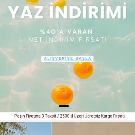
Peşin Fiyatına 3 Taksit / 2500 tl Üzeri Ücretsiz Kargo Fırsatı