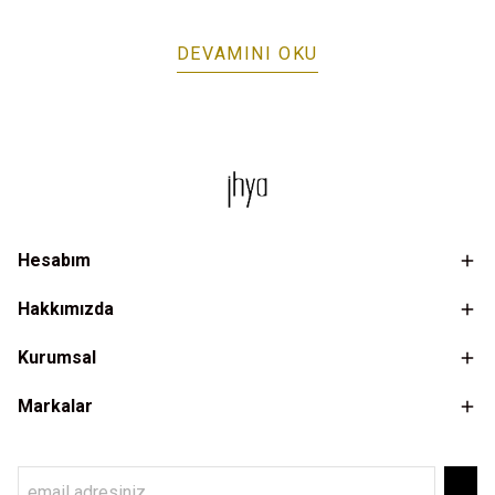
sunar hem de bulunduğunuz ortamda net bir stil
ortaya koyar. İhya koleksiyonunda yer alan takım
DEVAMINI OKU
seçenekleri ise bu şıklığı konforla birleştirir.
Hesabım
Hakkımızda
Kurumsal
Markalar