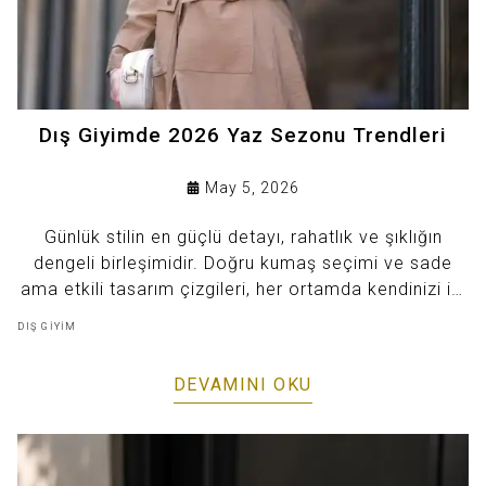
Dış Giyimde 2026 Yaz Sezonu Trendleri
May 5, 2026
Günlük stilin en güçlü detayı, rahatlık ve şıklığın
dengeli birleşimidir. Doğru kumaş seçimi ve sade
ama etkili tasarım çizgileri, her ortamda kendinizi iyi
hissetmenizi sağlar. Özellikle modern kesimlere
DIŞ GİYİM
sahip parçalar, hem günlük kombinlerde hem de özel
anlarda zahmetsiz bir şıklık sunar. Sezonun öne
DEVAMINI OKU
çıkan dokuları ve minimal detaylarıyla hazırlanan bu
tarz ürünler, gardırobunuzun kurtarıcı parçaları
arasında yer alır. Siz de stilinizi güncellemek ve
zamansız bir görünüm yakalamak istiyorsanız, doğru