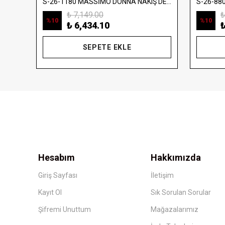
S-26-880402 MASSİMO DONNA FIRFIR VE PLİSE ELBİSE
S-26-1180 MASSİMO DONNA NAKIŞ DETAYLI DENİM YELEK
₺ 7,149.00
₺
%
10
%
10
₺ 6,434.10
₺
SEPETE EKLE
Hesabım
Hakkımızda
Giriş Sayfası
İletişim
Kayıt Ol
Sık Sorulan Sorular
Şifremi Unuttum
Mağazalarımız