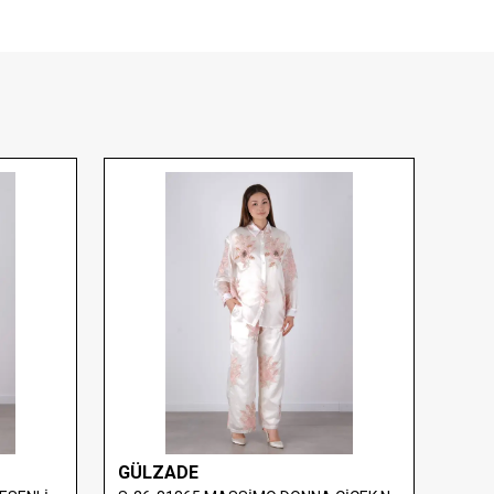
GÜLZADE
GÜL