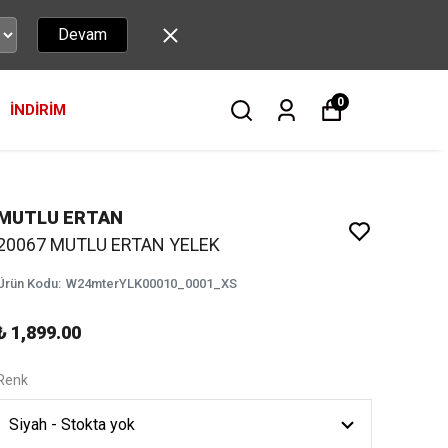
Devam
0
İNDİRİM
MUTLU ERTAN
20067 MUTLU ERTAN YELEK
Ürün Kodu
:
W24mterYLK00010_0001_XS
₺ 1,899.00
Renk