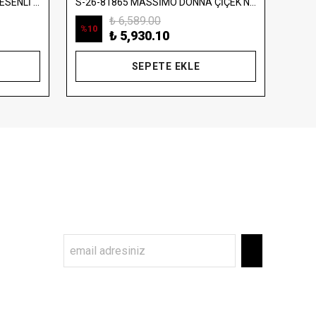
S-26-1058 MASSİMO DONNA DESENLİ SATEN TAKIM
S-26-81865 MASSİMO DONNA ÇİÇEK NAKIŞLI SATEN TAKIM
₺ 6,589.00
%
10
%
10
₺ 5,930.10
SEPETE EKLE