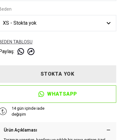
Beden
BEDEN TABLOSU
Paylaş
:
STOKTA YOK
WHATSAPP
14 gün içinde iade
değişim
Ürün Açıklaması
Tarzınızı yansıtan, konforu ve şıklığı bir araya getiren özel