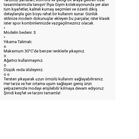
tasarımlarımızla tanışın! İhya Giyim koleksiyonunda yer alan
tüm kıyafetler, kaliteli kumaş seçimleri ve özenli dikiş
detaylarıyla gün boyu rahat bir kullanım sunar. Günlük
stilinize modern dokunuşlar ekleyen bu parçalar, ister klasik
ister spor kombinlerinizde vazgeçilmeziniz olacak.
•
Modelin bedeni: S
•
Yıkama Talimatı:
o
Maksimum 30°C’de benzer renklerle yıkayınız.
o
Ağartıcı kullanmayınız.
o
Düşük ısıda ütüleyiniz.
o
o
Tersten yıkayarak uzun ömürlü kullanım sağlayabilirsiniz.
Her tarza ve her ortama uyum sağlayan geniş ürün
yelpazemizle modayı erişilebilir kılmaya devam ediyoruz.
Şimdi keşfet ve tarzını tamamla!