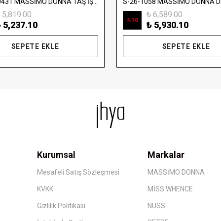
S-26-880431 MASSİMO DONNA TAŞ İŞLEMELİ YELEKLİ BLUZ
 5,819.00
₺ 6,589.00
%
10
 5,237.10
₺ 5,930.10
SEPETE EKLE
SEPETE EKLE
Kurumsal
Markalar
Mesafeli Satış Sözleşmesi
MASSİMO DONNA
KVKK
MİSS WHENCE
Gizlilik Politikası
NUSS