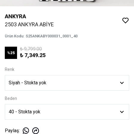
ANKYRA
2503 ANKYRA ABİYE
Ürün Kodu
:
S25ANKABY000031_0001_40
₺ 9,799.00
%
25
₺ 7,349.25
Renk
Beden
Paylaş
: