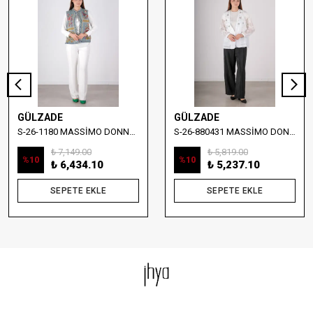
GÜLZADE
GÜLZADE
S-26-1180 MASSİMO DONNA NAKIŞ DETAYLI DENİM YELEK
S-26-880431 MASSİMO DONNA TAŞ İŞLEMELİ YELEKLİ BLUZ
₺ 7,149.00
₺ 5,819.00
%
10
%
10
₺ 6,434.10
₺ 5,237.10
SEPETE EKLE
SEPETE EKLE