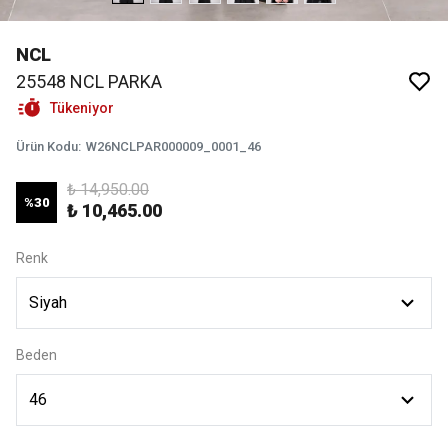
NCL
25548 NCL PARKA
Tükeniyor
Ürün Kodu
:
W26NCLPAR000009_0001_46
₺ 14,950.00
%
30
₺ 10,465.00
Renk
Beden