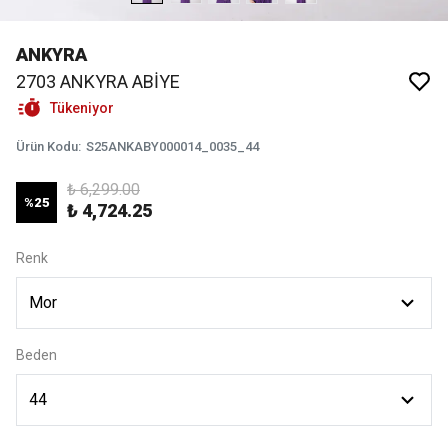
ANKYRA
2703 ANKYRA ABİYE
Tükeniyor
Ürün Kodu
:
S25ANKABY000014_0035_44
₺ 6,299.00
%
25
₺ 4,724.25
Renk
Beden