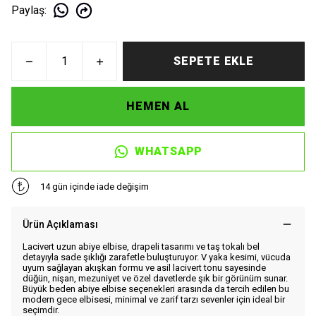
Paylaş
:
SEPETE EKLE
HEMEN AL
WHATSAPP
14 gün içinde iade değişim
Ürün Açıklaması
Lacivert uzun abiye elbise, drapeli tasarımı ve taş tokalı bel
detayıyla sade şıklığı zarafetle buluşturuyor. V yaka kesimi, vücuda
uyum sağlayan akışkan formu ve asil lacivert tonu sayesinde
düğün, nişan, mezuniyet ve özel davetlerde şık bir görünüm sunar.
Büyük beden abiye elbise seçenekleri arasında da tercih edilen bu
modern gece elbisesi, minimal ve zarif tarzı sevenler için ideal bir
seçimdir.