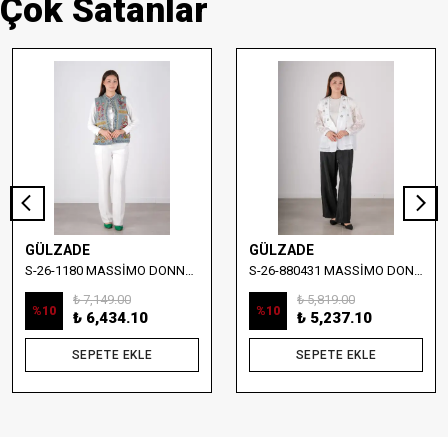
Çok Satanlar
GÜLZADE
GÜLZADE
S-26-1180 MASSİMO DONNA NAKIŞ DETAYLI DENİM YELEK
S-26-880431 MASSİMO DONNA TAŞ İŞLEMELİ YELEKLİ BLUZ
₺ 7,149.00
₺ 5,819.00
%
10
%
10
₺ 6,434.10
₺ 5,237.10
SEPETE EKLE
SEPETE EKLE