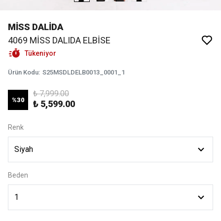
MİSS DALİDA
4069 MİSS DALIDA ELBİSE
Tükeniyor
Ürün Kodu
:
S25MSDLDELB0013_0001_1
₺ 7,999.00
%
30
₺ 5,599.00
Renk
Beden