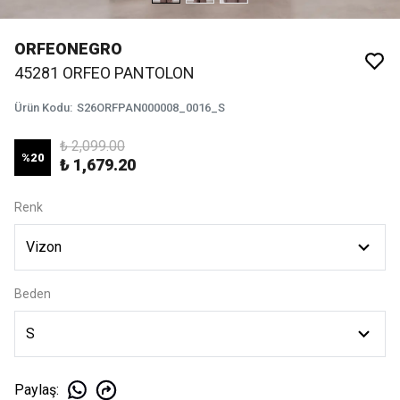
ORFEONEGRO
45281 ORFEO PANTOLON
Ürün Kodu
:
S26ORFPAN000008_0016_S
₺ 2,099.00
%
20
₺ 1,679.20
Renk
Beden
Paylaş
: