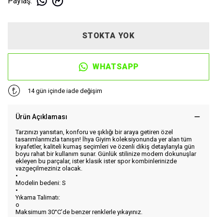
Paylaş
:
STOKTA YOK
WHATSAPP
14 gün içinde iade değişim
Ürün Açıklaması
Tarzınızı yansıtan, konforu ve şıklığı bir araya getiren özel
tasarımlarımızla tanışın! İhya Giyim koleksiyonunda yer alan tüm
kıyafetler, kaliteli kumaş seçimleri ve özenli dikiş detaylarıyla gün
boyu rahat bir kullanım sunar. Günlük stilinize modern dokunuşlar
ekleyen bu parçalar, ister klasik ister spor kombinlerinizde
vazgeçilmeziniz olacak.
•
Modelin bedeni: S
•
Yıkama Talimatı:
o
Maksimum 30°C’de benzer renklerle yıkayınız.