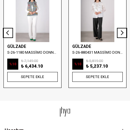
GÜLZADE
GÜLZADE
S-26-1180 MASSİMO DONNA NAKIŞ DETAYLI DENİM YELEK
S-26-880431 MASSİMO DONNA TAŞ İŞLEMELİ YELEKLİ BLUZ
₺ 7,149.00
₺ 5,819.00
%
10
%
10
₺ 6,434.10
₺ 5,237.10
SEPETE EKLE
SEPETE EKLE