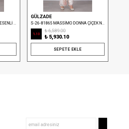
GÜLZADE
GÜL
S-26-1058 MASSİMO DONNA DESENLİ SATEN TAKIM
S-26-81865 MASSİMO DONNA ÇİÇEK NAKIŞLI SATEN TAKIM
₺ 6,589.00
%
10
%
10
₺ 5,930.10
SEPETE EKLE