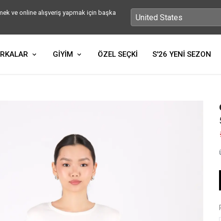
ek ve online alışveriş yapmak için başka
RKALAR
GİYİM
ÖZEL SEÇKİ
S'26 YENİ SEZON