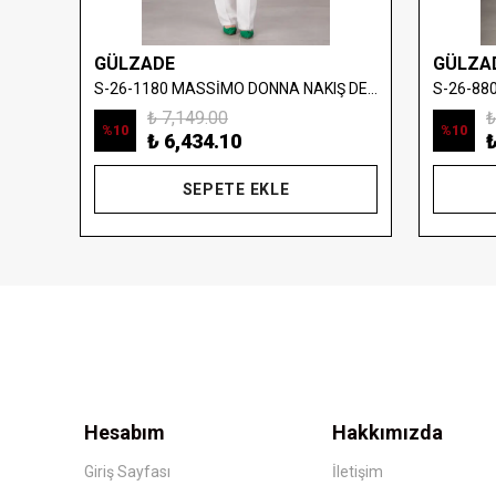
GÜLZADE
GÜLZA
S-26-880402 MASSİMO DONNA FIRFIR VE PLİSE ELBİSE
S-26-1180 MASSİMO DONNA NAKIŞ DETAYLI DENİM YELEK
₺ 7,149.00
₺
%
10
%
10
₺ 6,434.10
₺
SEPETE EKLE
Hesabım
Hakkımızda
Giriş Sayfası
İletişim