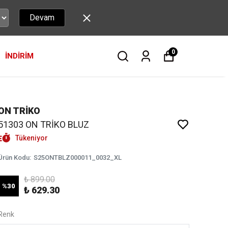
Devam
0
İNDİRİM
ON TRİKO
51303 ON TRİKO BLUZ
Tükeniyor
Ürün Kodu
:
S25ONTBLZ000011_0032_XL
₺ 899.00
%
30
₺ 629.30
Renk