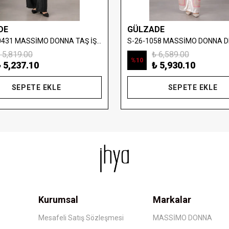
DE
GÜLZADE
S-26-880431 MASSİMO DONNA TAŞ İŞLEMELİ YELEKLİ BLUZ
 5,819.00
₺ 6,589.00
%
10
 5,237.10
₺ 5,930.10
SEPETE EKLE
SEPETE EKLE
Kurumsal
Markalar
Mesafeli Satış Sözleşmesi
MASSİMO DONNA