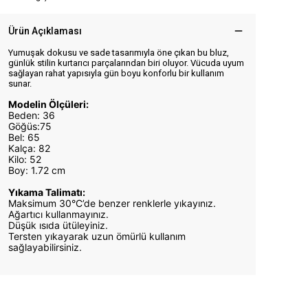
Ürün Açıklaması
Yumuşak dokusu ve sade tasarımıyla öne çıkan bu bluz,
günlük stilin kurtarıcı parçalarından biri oluyor. Vücuda uyum
sağlayan rahat yapısıyla gün boyu konforlu bir kullanım
sunar.
Modelin Ölçüleri:
Beden: 36
Göğüs:75
Bel: 65
Kalça: 82
Kilo: 52
Boy: 1.72 cm
Yıkama Talimatı:
Maksimum 30°C’de benzer renklerle yıkayınız.
Ağartıcı kullanmayınız.
Düşük ısıda ütüleyiniz.
Tersten yıkayarak uzun ömürlü kullanım
sağlayabilirsiniz.