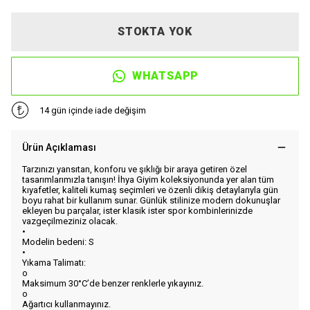
STOKTA YOK
WHATSAPP
14 gün içinde iade değişim
Ürün Açıklaması
Tarzınızı yansıtan, konforu ve şıklığı bir araya getiren özel
tasarımlarımızla tanışın! İhya Giyim koleksiyonunda yer alan tüm
kıyafetler, kaliteli kumaş seçimleri ve özenli dikiş detaylarıyla gün
boyu rahat bir kullanım sunar. Günlük stilinize modern dokunuşlar
ekleyen bu parçalar, ister klasik ister spor kombinlerinizde
vazgeçilmeziniz olacak.
•
Modelin bedeni: S
•
Yıkama Talimatı:
o
Maksimum 30°C’de benzer renklerle yıkayınız.
o
Ağartıcı kullanmayınız.