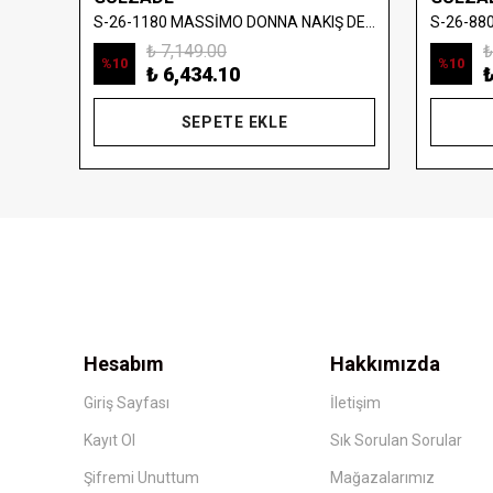
S-26-880402 MASSİMO DONNA FIRFIR VE PLİSE ELBİSE
S-26-1180 MASSİMO DONNA NAKIŞ DETAYLI DENİM YELEK
₺ 7,149.00
₺
%
10
%
10
₺ 6,434.10
₺
SEPETE EKLE
Hesabım
Hakkımızda
Giriş Sayfası
İletişim
Kayıt Ol
Sık Sorulan Sorular
Şifremi Unuttum
Mağazalarımız