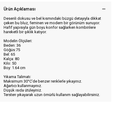
Ürün Açıklaması
Desenli dokusu ve bel kısmındaki büzgü detayıyla dikkat
çeken bu bluz, feminen ve modern bir görünüm sunuyor.
Hafif yapısıyla gün boyu konfor sağlarken kombinlere
hareketli bir şıklık katıyor.
Modelin Ölçüleri:
Beden: 36
Göğüs:75
Bel: 65
Kalça: 80
Kilo: 50
Boy: 1.64 cm
Yıkama Talimatı:
Maksimum 30°C’de benzer renklerle yıkayınız.
Ağartıcı kullanmayınız.
Düşük ısıda ütüleyiniz.
Tersten yıkayarak uzun ömürlü kullanım sağlayabilirsiniz.