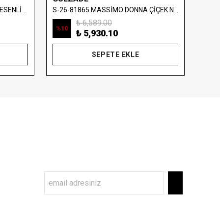
S-26-1058 MASSİMO DONNA DESENLİ SATEN TAKIM
S-26-81865 MASSİMO DONNA ÇİÇEK NAKIŞLI SATEN TAKIM
₺ 6,589.00
%
10
%
10
₺ 5,930.10
SEPETE EKLE