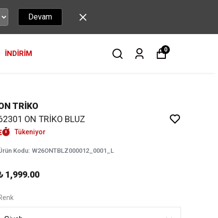
Devam
0
İNDİRİM
ON TRİKO
62301 ON TRİKO BLUZ
Tükeniyor
Ürün Kodu
:
W26ONTBLZ000012_0001_L
₺ 1,999.00
Renk