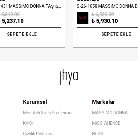
S-26-880431 MASSİMO DONNA TAŞ İŞLEMELİ YELEKLİ BLUZ
 5,819.00
₺ 6,589.00
%
10
 5,237.10
₺ 5,930.10
SEPETE EKLE
SEPETE EKLE
Kurumsal
Markalar
Mesafeli Satış Sözleşmesi
MASSİMO DONNA
KVKK
MİSS WHENCE
Gizlilik Politikası
NUSS