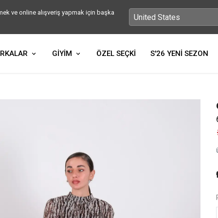
ek ve online alışveriş yapmak için başka
RKALAR
GİYİM
ÖZEL SEÇKİ
S'26 YENİ SEZON