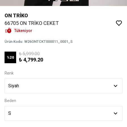
ON TRİKO
66705 ON TRİKO CEKET
Tükeniyor
Ürün Kodu
:
W26ONTCKT000011_0001_S
₺ 5,999.00
%
20
₺ 4,799.20
Renk
Beden