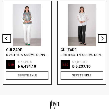
GÜLZADE
GÜLZADE
S-26-1180 MASSİMO DONNA NAKIŞ DETAYLI DENİM YELEK
S-26-880431 MASSİMO DONNA TAŞ İŞLEMELİ YELEKLİ BLUZ
₺ 7,149.00
₺ 5,819.00
%
10
%
10
₺ 6,434.10
₺ 5,237.10
SEPETE EKLE
SEPETE EKLE