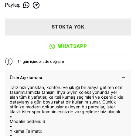
Paylaş
:
STOKTA YOK
WHATSAPP
14 gün içinde iade değişim
Ürün Açıklaması
Tarzınızı yansıtan, konforu ve şıklığı bir araya getiren özel
tasarımlarımızla tanışın! İhya Giyim koleksiyonunda yer
alan tüm kıyafetler, kaliteli kumaş seçimleri ve özenli dikiş
detaylarıyla gün boyu rahat bir kullanım sunar. Günlük
stilinize modern dokunuşlar ekleyen bu parçalar, ister
klasik ister spor kombinlerinizde vazgeçilmeziniz olacak.
•
Modelin bedeni: S
•
Yıkama Talimatı:
o