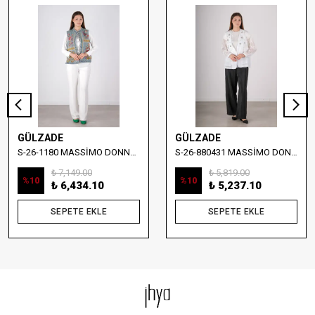
GÜLZADE
GÜLZADE
S-26-1180 MASSİMO DONNA NAKIŞ DETAYLI DENİM YELEK
S-26-880431 MASSİMO DONNA TAŞ İŞLEMELİ YELEKLİ BLUZ
₺ 7,149.00
₺ 5,819.00
%
10
%
10
₺ 6,434.10
₺ 5,237.10
SEPETE EKLE
SEPETE EKLE