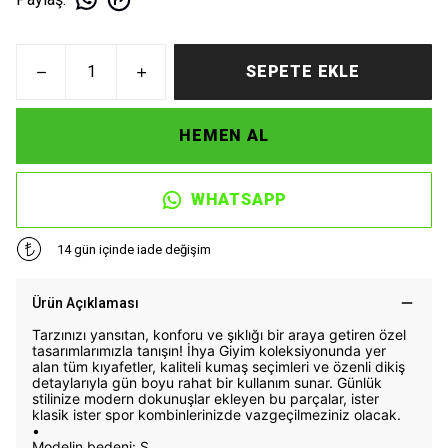
SEPETE EKLE
HEMEN AL
WHATSAPP
14 gün içinde iade değişim
Ürün Açıklaması
Tarzınızı yansıtan, konforu ve şıklığı bir araya getiren özel
tasarımlarımızla tanışın! İhya Giyim koleksiyonunda yer
alan tüm kıyafetler, kaliteli kumaş seçimleri ve özenli dikiş
detaylarıyla gün boyu rahat bir kullanım sunar. Günlük
stilinize modern dokunuşlar ekleyen bu parçalar, ister
klasik ister spor kombinlerinizde vazgeçilmeziniz olacak.
•
Modelin bedeni: S