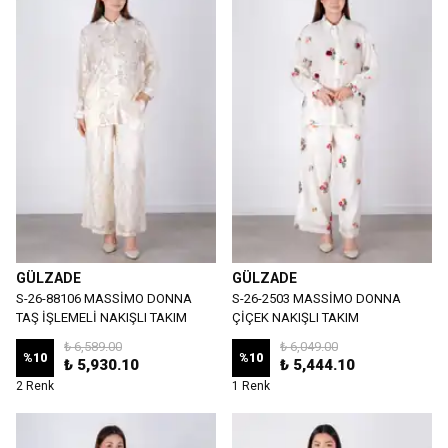
GÜLZADE
GÜLZADE
S-26-88106 MASSİMO DONNA
S-26-2503 MASSİMO DONNA
TAŞ İŞLEMELİ NAKIŞLI TAKIM
ÇİÇEK NAKIŞLI TAKIM
₺ 6,589.00
₺ 6,049.00
%
10
%
10
₺ 5,930.10
₺ 5,444.10
2 Renk
1 Renk