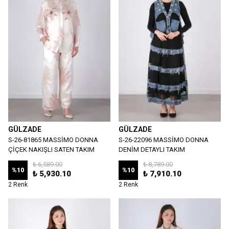
GÜLZADE
GÜLZADE
S-26-81865 MASSİMO DONNA
S-26-22096 MASSİMO DONNA
ÇİÇEK NAKIŞLI SATEN TAKIM
DENİM DETAYLI TAKIM
₺ 6,589.00
₺ 8,789.00
%
10
%
10
₺ 5,930.10
₺ 7,910.10
2 Renk
2 Renk