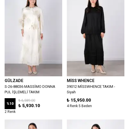
GÜLZADE
MİSS WHENCE
S-26-88036 MASSİMO DONNA
39012 MİSSWHENCE TAKIM -
PUL İŞLEMELİ TAKIM
Siyah
₺ 15,950.00
₺ 6,589.00
%
10
₺ 5,930.10
4 Renk 5 Beden
2 Renk