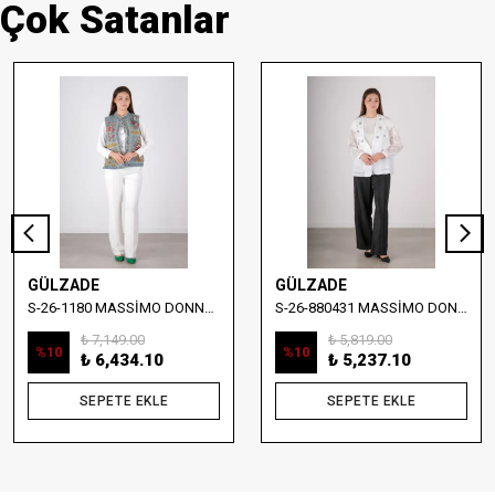
Çok Satanlar
GÜLZADE
GÜLZADE
S-26-1180 MASSİMO DONNA NAKIŞ DETAYLI DENİM YELEK
S-26-880431 MASSİMO DONNA TAŞ İŞLEMELİ YELEKLİ BLUZ
₺ 7,149.00
₺ 5,819.00
%
10
%
10
₺ 6,434.10
₺ 5,237.10
SEPETE EKLE
SEPETE EKLE