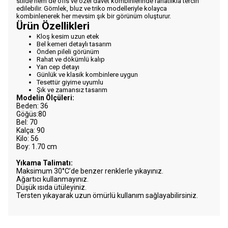
stilde hem de ofis ve özel davet kombinlerinde rahatlıkla tercih
edilebilir. Gömlek, bluz ve triko modelleriyle kolayca
kombinlenerek her mevsim şık bir görünüm oluşturur.
Ürün Özellikleri
Kloş kesim uzun etek
Bel kemeri detaylı tasarım
Önden pileli görünüm
Rahat ve dökümlü kalıp
Yan cep detayı
Günlük ve klasik kombinlere uygun
Tesettür giyime uyumlu
Şık ve zamansız tasarım
Modelin Ölçüleri:
Beden: 36
Göğüs:80
Bel: 70
Kalça: 90
Kilo: 56
Boy: 1.70 cm
Yıkama Talimatı:
Maksimum 30°C’de benzer renklerle yıkayınız.
Ağartıcı kullanmayınız.
Düşük ısıda ütüleyiniz.
Tersten yıkayarak uzun ömürlü kullanım sağlayabilirsiniz.