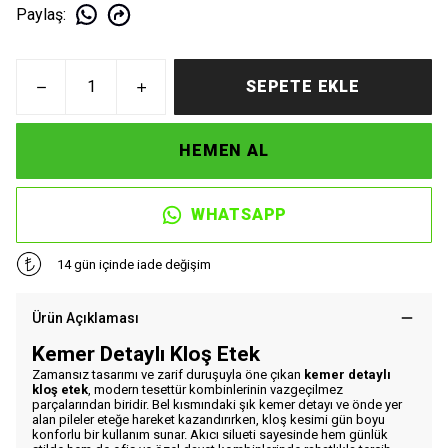
Paylaş
:
SEPETE EKLE
HEMEN AL
WHATSAPP
14 gün içinde iade değişim
Ürün Açıklaması
Kemer Detaylı Kloş Etek
Zamansız tasarımı ve zarif duruşuyla öne çıkan
kemer detaylı
kloş etek
, modern tesettür kombinlerinin vazgeçilmez
parçalarından biridir. Bel kısmındaki şık kemer detayı ve önde yer
alan pileler eteğe hareket kazandırırken, kloş kesimi gün boyu
konforlu bir kullanım sunar. Akıcı silueti sayesinde hem günlük