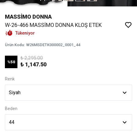
MASSİMO DONNA
W-26-466 MASSİMO DONNA KLOŞ ETEK
Tükeniyor
Ürün Kodu
:
W26MSDETK000002_0001_44
₺ 2,295.00
%
50
₺ 1,147.50
Renk
Beden