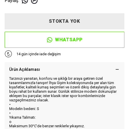
Paylaş
:
STOKTA YOK
WHATSAPP
14 gün içinde iade değişim
Ürün Açıklaması
Tarzınızı yansıtan, konforu ve şıklığı bir araya getiren özel
tasarımlarımızla tanışın! İhya Giyim koleksiyonunda yer alan tüm
kıyafetler, kaliteli kumaş seçimleri ve özenli dikiş detaylarıyla gün
boyu rahat bir kullanım sunar. Günlük stilinize modern dokunuşlar
ekleyen bu parçalar, ister klasik ister spor kombinlerinizde
vazgeçilmeziniz olacak.
•
Modelin bedeni: S
•
Yıkama Talimatı:
o
Maksimum 30°C’de benzer renklerle yıkayınız.