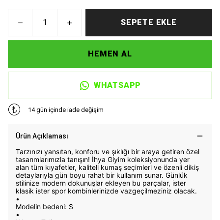
SEPETE EKLE
HEMEN AL
WHATSAPP
14 gün içinde iade değişim
Ürün Açıklaması
Tarzınızı yansıtan, konforu ve şıklığı bir araya getiren özel
tasarımlarımızla tanışın! İhya Giyim koleksiyonunda yer
alan tüm kıyafetler, kaliteli kumaş seçimleri ve özenli dikiş
detaylarıyla gün boyu rahat bir kullanım sunar. Günlük
stilinize modern dokunuşlar ekleyen bu parçalar, ister
klasik ister spor kombinlerinizde vazgeçilmeziniz olacak.
•
Modelin bedeni: S
•