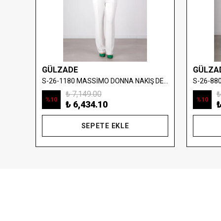
GÜLZADE
GÜLZA
S-26-880402 MASSİMO DONNA FIRFIR VE PLİSE ELBİSE
S-26-1180 MASSİMO DONNA NAKIŞ DETAYLI DENİM YELEK
₺ 7,149.00
₺
%
10
%
10
₺ 6,434.10
₺
SEPETE EKLE