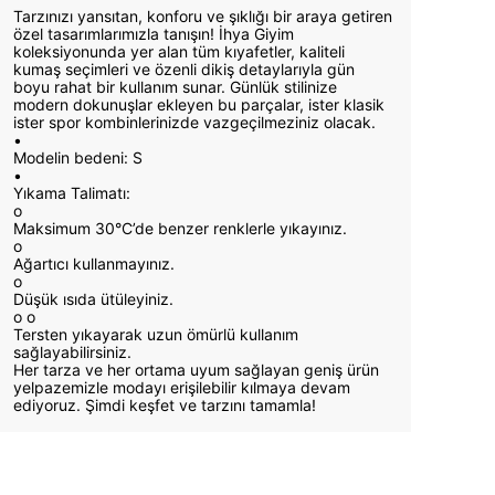
Tarzınızı yansıtan, konforu ve şıklığı bir araya getiren
özel tasarımlarımızla tanışın! İhya Giyim
koleksiyonunda yer alan tüm kıyafetler, kaliteli
kumaş seçimleri ve özenli dikiş detaylarıyla gün
boyu rahat bir kullanım sunar. Günlük stilinize
modern dokunuşlar ekleyen bu parçalar, ister klasik
ister spor kombinlerinizde vazgeçilmeziniz olacak.
•
Modelin bedeni: S
•
Yıkama Talimatı:
o
Maksimum 30°C’de benzer renklerle yıkayınız.
o
Ağartıcı kullanmayınız.
o
Düşük ısıda ütüleyiniz.
o
o
Tersten yıkayarak uzun ömürlü kullanım
sağlayabilirsiniz.
Her tarza ve her ortama uyum sağlayan geniş ürün
yelpazemizle modayı erişilebilir kılmaya devam
ediyoruz. Şimdi keşfet ve tarzını tamamla!