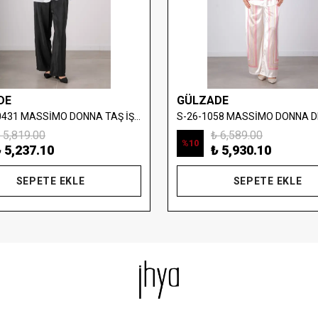
DE
GÜLZADE
S-26-880431 MASSİMO DONNA TAŞ İŞLEMELİ YELEKLİ BLUZ
 5,819.00
₺ 6,589.00
%
10
 5,237.10
₺ 5,930.10
SEPETE EKLE
SEPETE EKLE