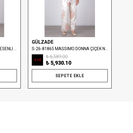
GÜLZADE
GÜL
S-26-1058 MASSİMO DONNA DESENLİ SATEN TAKIM
S-26-81865 MASSİMO DONNA ÇİÇEK NAKIŞLI SATEN TAKIM
₺ 6,589.00
%
10
%
10
₺ 5,930.10
SEPETE EKLE