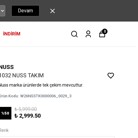
Devam
0
İNDİRİM
NUSS
1032 NUSS TAKIM
Nuss marka ürünlerde tek çekim mevcuttur.
Ürün Kodu
:
W26NSSTK0000006_0029_3
₺ 5,999.00
%
50
₺ 2,999.50
Renk