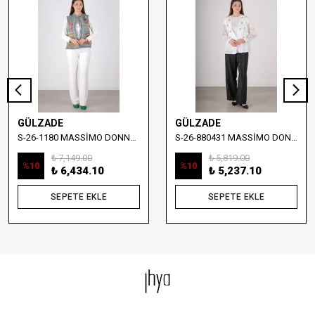
GÜLZADE
GÜLZADE
S-26-1180 MASSİMO DONNA NAKIŞ DETAYLI DENİM YELEK
S-26-880431 MASSİMO DONNA TAŞ İŞLEMELİ YELEKLİ BLUZ
₺ 7,149.00
₺ 5,819.00
%
10
%
10
₺ 6,434.10
₺ 5,237.10
SEPETE EKLE
SEPETE EKLE