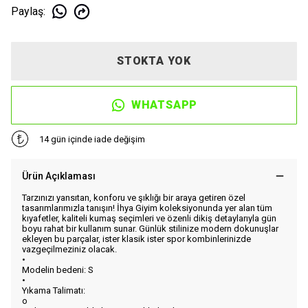
Paylaş
:
STOKTA YOK
WHATSAPP
14 gün içinde iade değişim
Ürün Açıklaması
Tarzınızı yansıtan, konforu ve şıklığı bir araya getiren özel
tasarımlarımızla tanışın! İhya Giyim koleksiyonunda yer alan tüm
kıyafetler, kaliteli kumaş seçimleri ve özenli dikiş detaylarıyla gün
boyu rahat bir kullanım sunar. Günlük stilinize modern dokunuşlar
ekleyen bu parçalar, ister klasik ister spor kombinlerinizde
vazgeçilmeziniz olacak.
•
Modelin bedeni: S
•
Yıkama Talimatı:
o