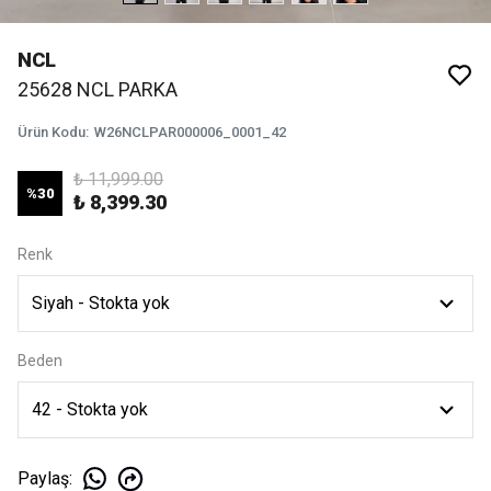
NCL
25628 NCL PARKA
Ürün Kodu
:
W26NCLPAR000006_0001_42
₺ 11,999.00
%
30
₺ 8,399.30
Renk
Beden
Paylaş
: