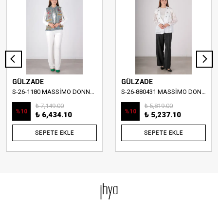
GÜLZADE
GÜLZADE
S-26-1180 MASSİMO DONNA NAKIŞ DETAYLI DENİM YELEK
S-26-880431 MASSİMO DONNA TAŞ İŞLEMELİ YELEKLİ BLUZ
₺ 7,149.00
₺ 5,819.00
%
10
%
10
₺ 6,434.10
₺ 5,237.10
SEPETE EKLE
SEPETE EKLE