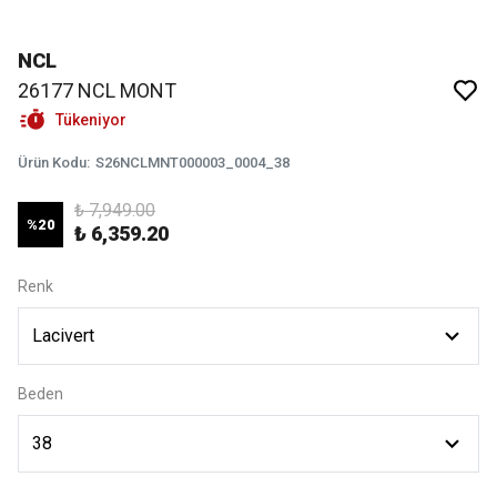
NCL
26177 NCL MONT
Tükeniyor
Ürün Kodu
:
S26NCLMNT000003_0004_38
₺ 7,949.00
%
20
₺ 6,359.20
Renk
Beden