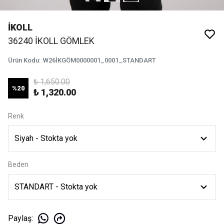
İKOLL
36240 İKOLL GÖMLEK
Ürün Kodu
:
W26İKGÖM0000001_0001_STANDART
₺ 1,650.00
%
20
₺ 1,320.00
Renk
Beden
Paylaş
: