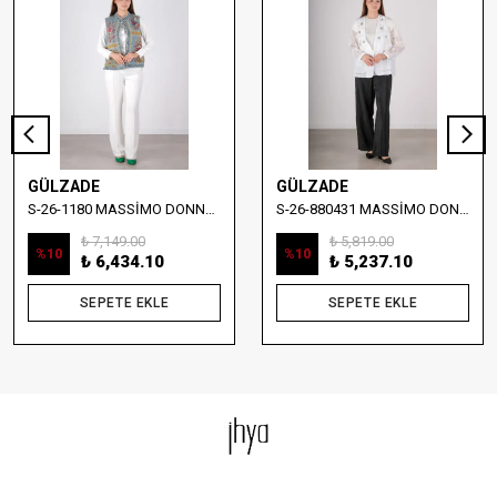
GÜLZADE
GÜLZADE
S-26-1180 MASSİMO DONNA NAKIŞ DETAYLI DENİM YELEK
S-26-880431 MASSİMO DONNA TAŞ İŞLEMELİ YELEKLİ BLUZ
₺ 7,149.00
₺ 5,819.00
%
10
%
10
₺ 6,434.10
₺ 5,237.10
SEPETE EKLE
SEPETE EKLE