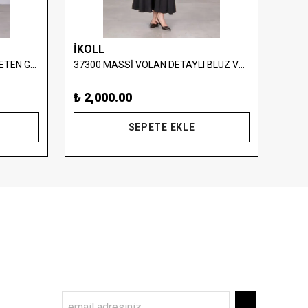
İKOLL
İKO
34783 MASSİ YELEK DETAYLI KETEN GÖRÜNÜMLÜ TAKIM
37300 MASSİ VOLAN DETAYLI BLUZ VE ETEK TAKIM
₺ 2,000.00
₺ 2,
SEPETE EKLE