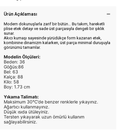
Ürün Açıklaması
Modern dokunuşlarla zarif bir bütün… Bu takım, hareketli
plise etek detayı ve sade üst parçasıyla dengeli bir şıklık
sunar.
Akıcı kumaşı sayesinde yürüdükçe form kazanan etek,
kombinine dinamizm katarken, üst parça minimal duruşuyla
görünümü tamamlar.
Modelin Ölçüleri:
Beden: 36
Göğüs:86
Bel: 63
Kalça: 88
Kilo: 58
Boy: 1.73 cm
Yıkama Talimatı:
Maksimum 30°C’de benzer renklerle yıkayınız.
Ağartıcı kullanmayınız.
Düşük ısıda ütüleyiniz.
Tersten yıkayarak uzun ömürlü kullanım
sağlayabilirsiniz.