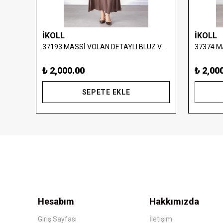
İKOLL
İKOLL
S-26-88036 MASSİMO DONNA PUL İŞLEMELİ TAKIM
37193 MASSİ VOLAN DETAYLI BLUZ VE ETEK TAKIM
₺ 2,000.00
₺ 2,00
SEPETE EKLE
Hesabım
Hakkımızda
Giriş Sayfası
İletişim