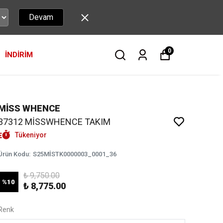
Devam
0
İNDİRİM
MİSS WHENCE
37312 MİSSWHENCE TAKIM
Tükeniyor
Ürün Kodu
:
S25MİSTK0000003_0001_36
₺ 9,750.00
%
10
₺ 8,775.00
Renk