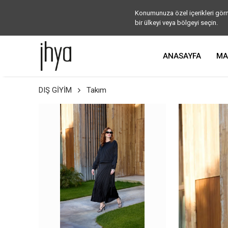
Konumunuza özel içerikleri görm
bir ülkeyi veya bölgeyi seçin.
ANASAYFA
MA
DIŞ GİYİM
Takım