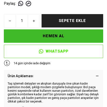
Paylaş
:
SEPETE EKLE
HEMEN AL
WHATSAPP
14 gün içinde iade değişim
Ürün Açıklaması
Taş işlemeli detayları ve akışkan duruşuyla öne çıkan kadın
pantolon modeli, şıklığı modern çizgilerle buluşturuyor. Bol paça
kesimi sayesinde rahat kullanım sunan pantolon, özel davetlerden
günlük kombinlere kadar zarif bir görünüm sağlar. Siyah taş detaylı
pantolon, şık kadın pantolon ve geniş paça pantolon arayanlar için
dikkat çekici bir seçenek.