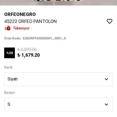
ORFEONEGRO
45222 ORFEO PANTOLON
Tükeniyor
Ürün Kodu
:
S26ORFPAN000001_0001_S
₺ 2,099.00
%
20
₺ 1,679.20
Renk
Beden