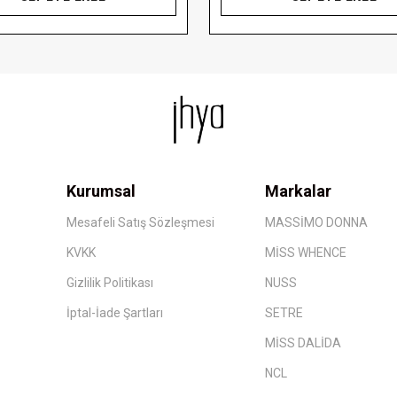
Kurumsal
Markalar
Mesafeli Satış Sözleşmesi
MASSİMO DONNA
KVKK
MİSS WHENCE
Gizlilik Politikası
NUSS
İptal-İade Şartları
SETRE
MİSS DALİDA
NCL