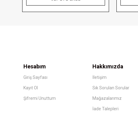
Hesabım
Hakkımızda
Giriş Sayfası
İletişim
Kayıt Ol
Sık Sorulan Sorular
Şifremi Unuttum
Mağazalarımız
İade Talepleri