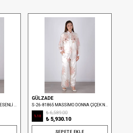
GÜLZADE
GÜL
S-26-1058 MASSİMO DONNA DESENLİ SATEN TAKIM
S-26-81865 MASSİMO DONNA ÇİÇEK NAKIŞLI SATEN TAKIM
₺ 6,589.00
%
10
%
10
₺ 5,930.10
SEPETE EKLE