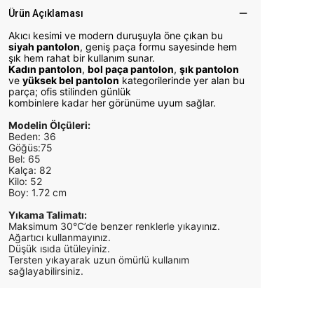
Ürün Açıklaması
Akıcı kesimi ve modern duruşuyla öne çıkan bu
siyah pantolon
, geniş paça formu sayesinde hem
şık hem rahat bir kullanım sunar.
Kadın pantolon
,
bol paça pantolon
,
şık pantolon
ve
yüksek bel pantolon
kategorilerinde yer alan bu
parça; ofis stilinden günlük
kombinlere kadar her görünüme uyum sağlar.
Modelin Ölçüleri:
Beden: 36
Göğüs:75
Bel: 65
Kalça: 82
Kilo: 52
Boy: 1.72 cm
Yıkama Talimatı:
Maksimum 30°C’de benzer renklerle yıkayınız.
Ağartıcı kullanmayınız.
Düşük ısıda ütüleyiniz.
Tersten yıkayarak uzun ömürlü kullanım
sağlayabilirsiniz.