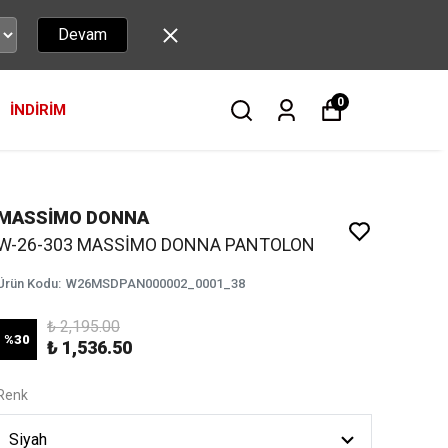
Devam
0
İNDİRİM
MASSİMO DONNA
W-26-303 MASSİMO DONNA PANTOLON
Ürün Kodu
:
W26MSDPAN000002_0001_38
₺ 2,195.00
%
30
₺ 1,536.50
Renk