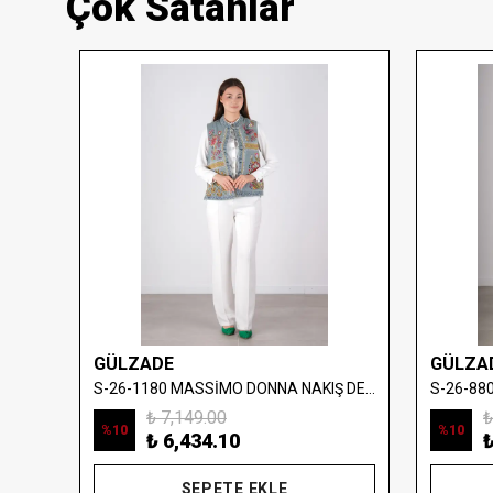
Çok Satanlar
GÜLZADE
GÜLZA
S-26-880402 MASSİMO DONNA FIRFIR VE PLİSE ELBİSE
S-26-1180 MASSİMO DONNA NAKIŞ DETAYLI DENİM YELEK
₺ 7,149.00
₺
%
10
%
10
₺ 6,434.10
₺
SEPETE EKLE