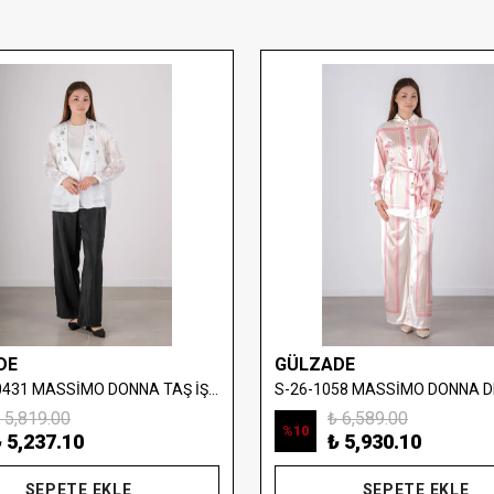
DE
GÜLZADE
S-26-880431 MASSİMO DONNA TAŞ İŞLEMELİ YELEKLİ BLUZ
 5,819.00
₺ 6,589.00
%
10
 5,237.10
₺ 5,930.10
SEPETE EKLE
SEPETE EKLE