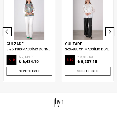
GÜLZADE
GÜLZADE
S-26-1180 MASSİMO DONNA NAKIŞ DETAYLI DENİM YELEK
S-26-880431 MASSİMO DONNA TAŞ İŞLEMELİ YELEKLİ BLUZ
₺ 7,149.00
₺ 5,819.00
%
10
%
10
₺ 6,434.10
₺ 5,237.10
SEPETE EKLE
SEPETE EKLE